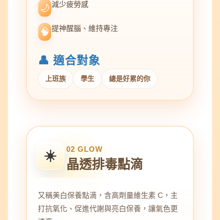
減少疲勞感
🌙
提神醒腦、維持專注
🧠
👤 適合對象
上班族
學生
總是好累的你
02 GLOW
☀️
晶透排毒點滴
又稱美白保養點滴，含高劑量維生素 C，主
打抗氧化、促進代謝與亮白保養，讓氣色更