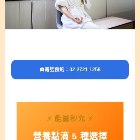
☎️
電話預約：02-2721-1258
⚡ 能量秒充 ⚡
營養點滴 5 種選擇