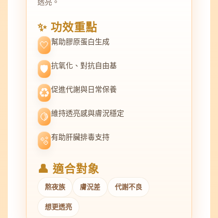
透亮。
✨ 功效重點
幫助膠原蛋白生成
🤍
抗氧化、對抗自由基
🛡️
促進代謝與日常保養
♻️
維持透亮感與膚況穩定
🍋
有助肝臟排毒支持
🫧
👤 適合對象
熬夜族
膚況差
代謝不良
想更透亮